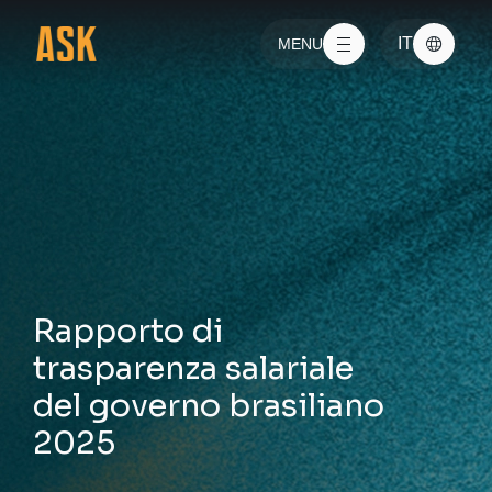
Vai alla navigazione principale
Vai al contenuto principale
IT
MENU
Rapporto di
trasparenza salariale
del governo brasiliano
2025