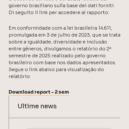
governo brasiliano sulla base dei dati forniti.
Di seguito il link per accedere al rapporto:
Em conformidade com a lei brasileira 14.611,
ASK Industries S.p.A.
promulgada em 3 de julho de 2023, que se trata
sobre a igualdade, diversidade e inclusão
entre gêneros, divulgamos o relatório do 2º
semestre de 2025 realizado pelo governo
brasileiro com base nos dados apresentados.
Segue o link abaixo para visualização do
relatório:
Download report - 2 sem
Ultime news