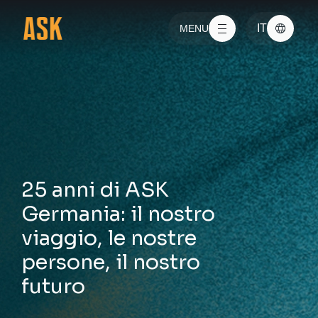
Vai alla navigazione principale
Vai al contenuto principale
IT
MENU
25 anni di ASK
Germania: il nostro
viaggio, le nostre
persone, il nostro
futuro